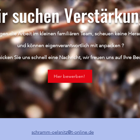
r suchen Verstärkun
gen die Arbeit im kleinen familiären Team, scheuen keine Her
und können eigenverantwortlich mit anpacken ?
icken Sie uns schnell eine Nachricht, wir freuen uns auf Ihre B
Hier bewerben!
schramm-oelsnitz@t-online.de