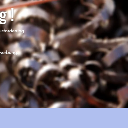
g !
ausforderung
ewerbung.